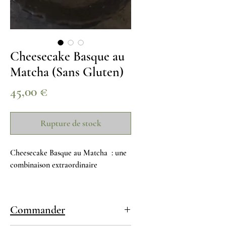
Cheesecake Basque au
Matcha (Sans Gluten)
Prix
45,00 €
Rupture de stock
Cheesecake Basque au Matcha : une
combinaison extraordinaire
🍰 Base au matcha biologique :
Fabriqué à partir de matcha
Commander
biologique cultivé directement à Jeju,
il offre une saveur fraîche et de haute